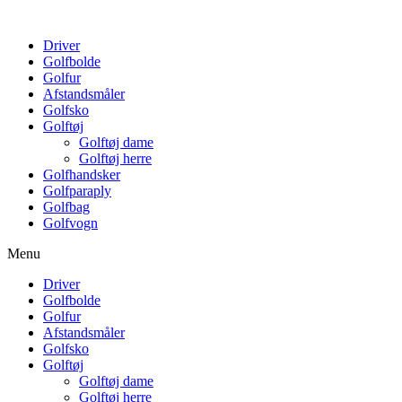
Driver
Golfbolde
Golfur
Afstandsmåler
Golfsko
Golftøj
Golftøj dame
Golftøj herre
Golfhandsker
Golfparaply
Golfbag
Golfvogn
Menu
Driver
Golfbolde
Golfur
Afstandsmåler
Golfsko
Golftøj
Golftøj dame
Golftøj herre