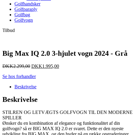
Golfhandsker
Golfparaply
Golfbag
Golfvogn
Tilbud
Big Max IQ 2.0 3-hjulet vogn 2024 - Grå
DKK
2.299,00
DKK
1.995,00
Se hos forhandler
Beskrivelse
Beskrivelse
STILREN OG LETVÆGTS GOLFVOGN TIL DEN MODERNE
SPILLER
Ønsker du en kombination af elegance og funktionalitet af din
golfvogn? så er BIG MAX IQ 2.0 er svaret. Dette er den nyeste
udvikling fra BIG MAX, og den byder på en række opgraderinger