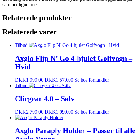
sammenlignet me
Relaterede produkter
Relaterede varer
Tilbud
Axglo Flip N’ Go 4-hjulet Golfvogn –
Hvid
DKK
1.999,00
DKK
1.579,00
Se hos forhandler
Tilbud
Clicgear 4.0 – Sølv
DKK
2.799,00
DKK
1.999,00
Se hos forhandler
Axglo Paraply Holder – Passer til alle
Axglo Vogne