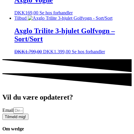
DKK
169,00
Se hos forhandler
Tilbud
Axglo Trilite 3-hjulet Golfvogn –
Sort/Sort
DKK
1.799,00
DKK
1.399,00
Se hos forhandler
Vil du være opdateret?
Email
Tilmeld mig!
Om wedge