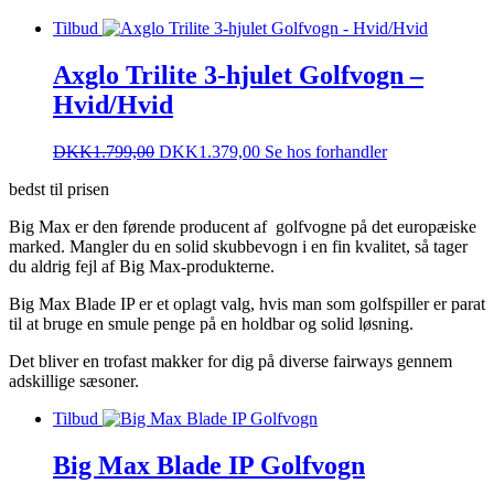
Tilbud
Axglo Trilite 3-hjulet Golfvogn –
Hvid/Hvid
DKK
1.799,00
DKK
1.379,00
Se hos forhandler
bedst til prisen
Big Max er den førende producent af golfvogne på det europæiske
marked. Mangler du en solid skubbevogn i en fin kvalitet, så tager
du aldrig fejl af Big Max-produkterne.
Big Max Blade IP er et oplagt valg, hvis man som golfspiller er parat
til at bruge en smule penge på en holdbar og solid løsning.
Det bliver en trofast makker for dig på diverse fairways gennem
adskillige sæsoner.
Tilbud
Big Max Blade IP Golfvogn