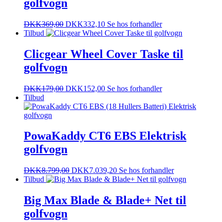
golfvogn
DKK
369,00
DKK
332,10
Se hos forhandler
Tilbud
Clicgear Wheel Cover Taske til
golfvogn
DKK
179,00
DKK
152,00
Se hos forhandler
Tilbud
PowaKaddy CT6 EBS Elektrisk
golfvogn
DKK
8.799,00
DKK
7.039,20
Se hos forhandler
Tilbud
Big Max Blade & Blade+ Net til
golfvogn