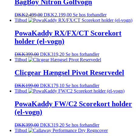
BagBoy Nitron Golfvogn
DKK
2.499,00
DKK
2.199,00
Se hos forhandler
Tilbud
PowaKaddy RX/FX/CT Scorekort
holder (el-vogn)
DKK
399,00
DKK
319,20
Se hos forhandler
Tilbud
Clicgear Hængsel Pivot Reservedel
DKK
199,00
DKK
179,10
Se hos forhandler
Tilbud
PowaKaddy FW/C2 Scorekort holder
(el-vogn)
DKK
399,00
DKK
319,20
Se hos forhandler
Tilbud