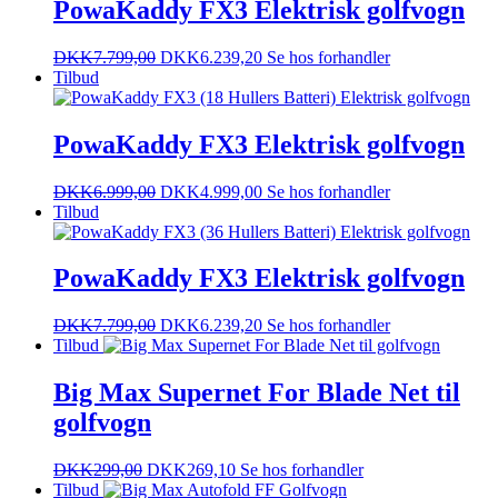
PowaKaddy FX3 Elektrisk golfvogn
DKK
7.799,00
DKK
6.239,20
Se hos forhandler
Tilbud
PowaKaddy FX3 Elektrisk golfvogn
DKK
6.999,00
DKK
4.999,00
Se hos forhandler
Tilbud
PowaKaddy FX3 Elektrisk golfvogn
DKK
7.799,00
DKK
6.239,20
Se hos forhandler
Tilbud
Big Max Supernet For Blade Net til
golfvogn
DKK
299,00
DKK
269,10
Se hos forhandler
Tilbud