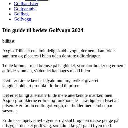
Golfhandsker
Golfparaply
Golfbag
Golfvogn
Din guide til bedste Golfvogn 2024
billigst
Axglo Trilite er en almindelig skubbevogn, der nemt kan foldes
sammen og placeres i bilen uden de store udfordringer.
Trilite kommer med bremse på baghjulet, scorekortholder og er nem
at folde sammen, så den let kan tages med i bilen.
Dertil er rørene lavet af flyaluminium, hvilket giver et
langtidsholdbart produkt i forhold til prisen.
Det er et billigt alternativ til de mere anerkendte mærker, men
Axglo-produkterne er fine og funktionelle
– særligt set i lyset af
prisen. Her får du en fin golfvogn, der holder mere end et par
sæsoner.
Er du eksempelvis nybegynder og skal bruge en masse penge på
udstyr, er dette et godt valg, som du ikke går galt i byen med.