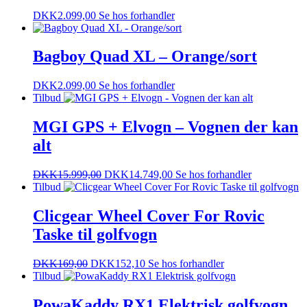
DKK
2.099,00
Se hos forhandler
Bagboy Quad XL – Orange/sort
DKK
2.099,00
Se hos forhandler
Tilbud
MGI GPS + Elvogn – Vognen der kan
alt
DKK
15.999,00
DKK
14.749,00
Se hos forhandler
Tilbud
Clicgear Wheel Cover For Rovic
Taske til golfvogn
DKK
169,00
DKK
152,10
Se hos forhandler
Tilbud
PowaKaddy RX1 Elektrisk golfvogn