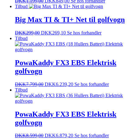
DKK
1.199,00
DKK
849,00
Se hos forhandler
Tilbud
Big Max TI & TI+ Net til golfvogn
DKK
299,00
DKK
269,10
Se hos forhandler
Tilbud
PowaKaddy FX3 EBS Elektrisk
golfvogn
DKK
7.799,00
DKK
6.239,20
Se hos forhandler
Tilbud
PowaKaddy FX3 EBS Elektrisk
golfvogn
DKK
8.599,00
DKK
6.879,20
Se hos forhandler