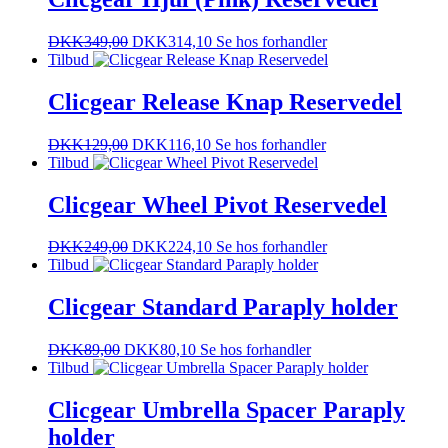
DKK
349,00
DKK
314,10
Se hos forhandler
Tilbud
Clicgear Release Knap Reservedel
DKK
129,00
DKK
116,10
Se hos forhandler
Tilbud
Clicgear Wheel Pivot Reservedel
DKK
249,00
DKK
224,10
Se hos forhandler
Tilbud
Clicgear Standard Paraply holder
DKK
89,00
DKK
80,10
Se hos forhandler
Tilbud
Clicgear Umbrella Spacer Paraply
holder