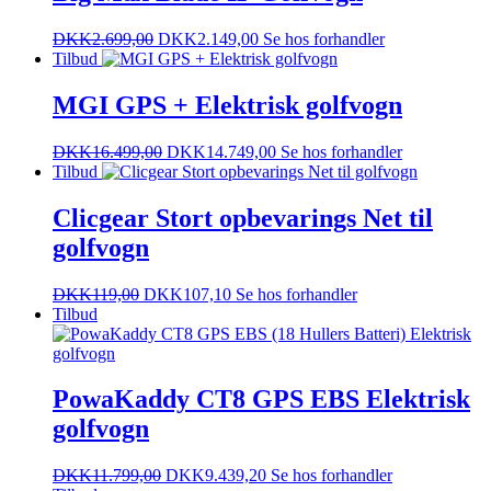
DKK
2.699,00
DKK
2.149,00
Se hos forhandler
Tilbud
MGI GPS + Elektrisk golfvogn
DKK
16.499,00
DKK
14.749,00
Se hos forhandler
Tilbud
Clicgear Stort opbevarings Net til
golfvogn
DKK
119,00
DKK
107,10
Se hos forhandler
Tilbud
PowaKaddy CT8 GPS EBS Elektrisk
golfvogn
DKK
11.799,00
DKK
9.439,20
Se hos forhandler