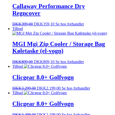
Callaway Performance Dry
Regncover
DKK
399,00
DKK
359,10
Se hos forhandler
Tilbud
MGI Mgi Zip Cooler / Storage Bag
Køletaske (el-vogn)
DKK
899,00
DKK
809,10
Se hos forhandler
Tilbud
Clicgear 8.0+ Golfvogn
DKK
3.299,00
DKK
2.199,00
Se hos forhandler
Tilbud
Clicgear 8.0+ Golfvogn
DKK
3.299,00
DKK
2.199,00
Se hos forhandler