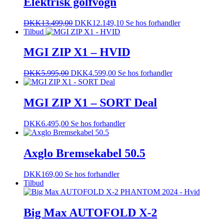
Elektrisk golfvogn
DKK
13.499,00
DKK
12.149,10
Se hos forhandler
Tilbud
MGI ZIP X1 – HVID
DKK
5.995,00
DKK
4.599,00
Se hos forhandler
MGI ZIP X1 – SORT Deal
DKK
6.495,00
Se hos forhandler
Axglo Bremsekabel 50.5
DKK
169,00
Se hos forhandler
Tilbud
Big Max AUTOFOLD X-2