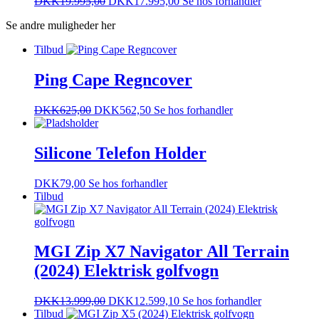
DKK
19.995,00
DKK
17.995,00
Se hos forhandler
Se andre muligheder her
Tilbud
Ping Cape Regncover
DKK
625,00
DKK
562,50
Se hos forhandler
Silicone Telefon Holder
DKK
79,00
Se hos forhandler
Tilbud
MGI Zip X7 Navigator All Terrain
(2024) Elektrisk golfvogn
DKK
13.999,00
DKK
12.599,10
Se hos forhandler
Tilbud