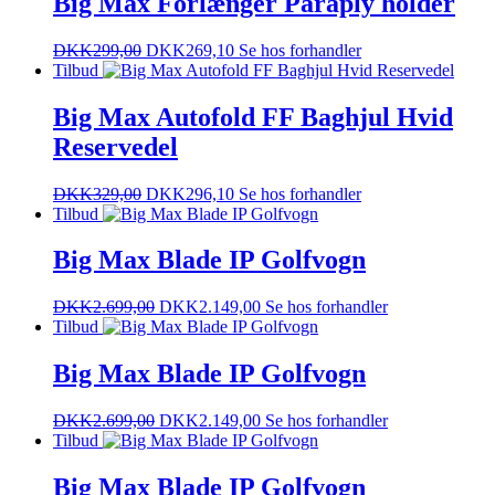
Big Max Forlænger Paraply holder
DKK
299,00
DKK
269,10
Se hos forhandler
Tilbud
Big Max Autofold FF Baghjul Hvid
Reservedel
DKK
329,00
DKK
296,10
Se hos forhandler
Tilbud
Big Max Blade IP Golfvogn
DKK
2.699,00
DKK
2.149,00
Se hos forhandler
Tilbud
Big Max Blade IP Golfvogn
DKK
2.699,00
DKK
2.149,00
Se hos forhandler
Tilbud
Big Max Blade IP Golfvogn