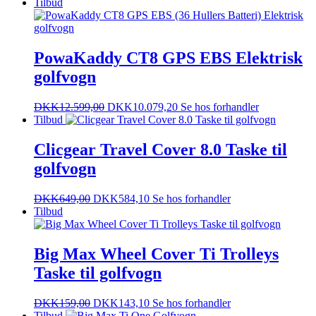
Tilbud
PowaKaddy CT8 GPS EBS Elektrisk
golfvogn
DKK
12.599,00
DKK
10.079,20
Se hos forhandler
Tilbud
Clicgear Travel Cover 8.0 Taske til
golfvogn
DKK
649,00
DKK
584,10
Se hos forhandler
Tilbud
Big Max Wheel Cover Ti Trolleys
Taske til golfvogn
DKK
159,00
DKK
143,10
Se hos forhandler
Tilbud