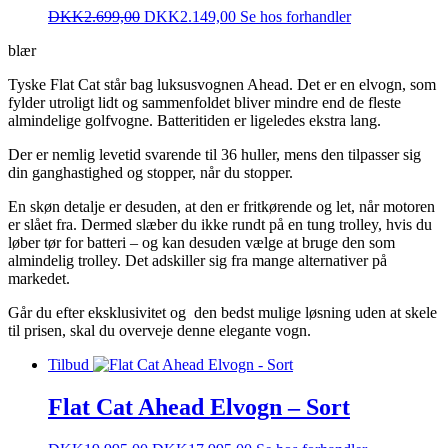
DKK
2.699,00
DKK
2.149,00
Se hos forhandler
blær
Tyske Flat Cat står bag luksusvognen Ahead. Det er en elvogn, som
fylder utroligt lidt og sammenfoldet bliver mindre end de fleste
almindelige golfvogne. Batteritiden er ligeledes ekstra lang.
Der er nemlig levetid svarende til 36 huller, mens den tilpasser sig
din ganghastighed og stopper, når du stopper.
En skøn detalje er desuden, at den er fritkørende og let, når motoren
er slået fra. Dermed slæber du ikke rundt på en tung trolley, hvis du
løber tør for batteri – og kan desuden vælge at bruge den som
almindelig trolley. Det adskiller sig fra mange alternativer på
markedet.
Går du efter eksklusivitet og den bedst mulige løsning uden at skele
til prisen, skal du overveje denne elegante vogn.
Tilbud
Flat Cat Ahead Elvogn – Sort