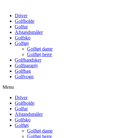
Driver
Golfbolde
Golfur
Afstandsmåler
Golfsko
Golftøj
Golftøj dame
Golftøj herre
Golfhandsker
Golfparaply
Golfbag
Golfvogn
Menu
Driver
Golfbolde
Golfur
Afstandsmåler
Golfsko
Golftøj
Golftøj dame
Golftøj herre