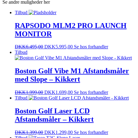
Se andre muligheder her
Tilbud
RAPSODO MLM2 PRO LAUNCH
MONITOR
DKK
6.495,00
DKK
5.995,00
Se hos forhandler
Tilbud
Boston Golf Vibe M1 Afstandsmåler
med Slope – Kikkert
DKK
1.999,00
DKK
1.699,00
Se hos forhandler
Tilbud
Boston Golf Laser LCD
Afstandsmåler – Kikkert
DKK
1.399,00
DKK
1.299,00
Se hos forhandler
Tilbud