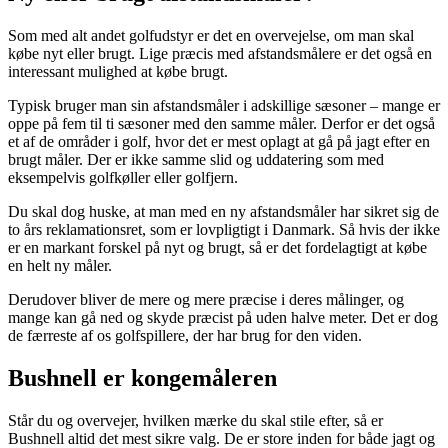
Som med alt andet golfudstyr er det en overvejelse, om man skal
købe nyt eller brugt. Lige præcis med afstandsmålere er det også en
interessant mulighed at købe brugt.
Typisk bruger man sin afstandsmåler i adskillige sæsoner – mange er
oppe på fem til ti sæsoner med den samme måler. Derfor er det også
et af de områder i golf, hvor det er mest oplagt at gå på jagt efter en
brugt måler. Der er ikke samme slid og uddatering som med
eksempelvis golfkøller eller golfjern.
Du skal dog huske, at man med en ny afstandsmåler har sikret sig de
to års reklamationsret, som er lovpligtigt i Danmark. Så hvis der ikke
er en markant forskel på nyt og brugt, så er det fordelagtigt at købe
en helt ny måler.
Derudover bliver de mere og mere præcise i deres målinger, og
mange kan gå ned og skyde præcist på uden halve meter. Det er dog
de færreste af os golfspillere, der har brug for den viden.
Bushnell er kongemåleren
Står du og overvejer, hvilken mærke du skal stile efter, så er
Bushnell altid det mest sikre valg. De er store inden for både jagt og