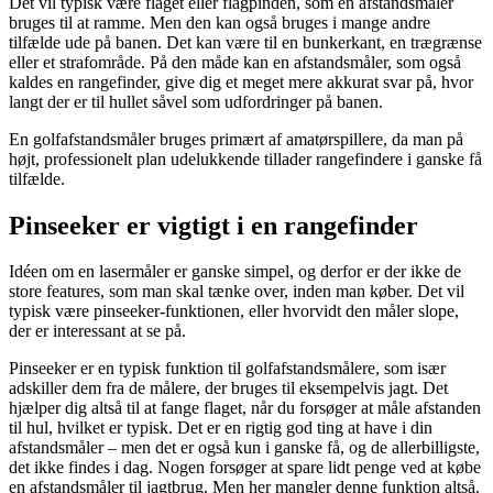
Det vil typisk være flaget eller flagpinden, som en afstandsmåler
bruges til at ramme. Men den kan også bruges i mange andre
tilfælde ude på banen. Det kan være til en bunkerkant, en trægrænse
eller et strafområde. På den måde kan en afstandsmåler, som også
kaldes en rangefinder, give dig et meget mere akkurat svar på, hvor
langt der er til hullet såvel som udfordringer på banen.
En golfafstandsmåler bruges primært af amatørspillere, da man på
højt, professionelt plan udelukkende tillader rangefindere i ganske få
tilfælde.
Pinseeker er vigtigt i en rangefinder
Idéen om en lasermåler er ganske simpel, og derfor er der ikke de
store features, som man skal tænke over, inden man køber. Det vil
typisk være pinseeker-funktionen, eller hvorvidt den måler slope,
der er interessant at se på.
Pinseeker er en typisk funktion til golfafstandsmålere, som især
adskiller dem fra de målere, der bruges til eksempelvis jagt. Det
hjælper dig altså til at fange flaget, når du forsøger at måle afstanden
til hul, hvilket er typisk. Det er en rigtig god ting at have i din
afstandsmåler – men det er også kun i ganske få, og de allerbilligste,
det ikke findes i dag. Nogen forsøger at spare lidt penge ved at købe
en afstandsmåler til jagtbrug. Men her mangler denne funktion altså.