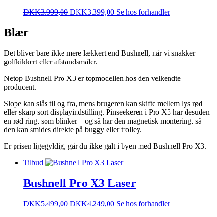
DKK
3.999,00
DKK
3.399,00
Se hos forhandler
Blær
Det bliver bare ikke mere lækkert end Bushnell, når vi snakker
golfkikkert eller afstandsmåler.
Netop Bushnell Pro X3 er topmodellen hos den velkendte
producent.
Slope kan slås til og fra, mens brugeren kan skifte mellem lys rød
eller skarp sort displayindstilling. Pinseekeren i Pro X3 har desuden
en rød ring, som blinker – og så har den magnetisk montering, så
den kan smides direkte på buggy eller trolley.
Er prisen ligegyldig, går du ikke galt i byen med Bushnell Pro X3.
Tilbud
Bushnell Pro X3 Laser
DKK
5.499,00
DKK
4.249,00
Se hos forhandler