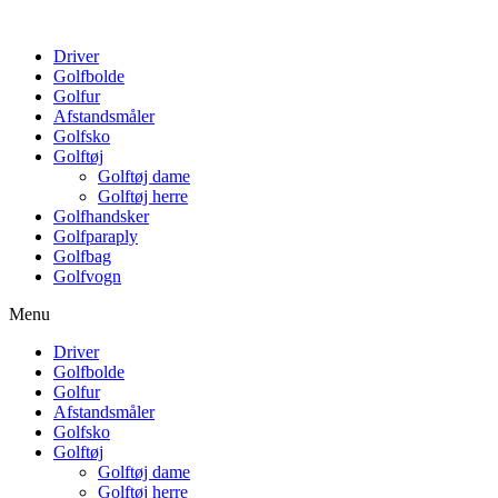
Driver
Golfbolde
Golfur
Afstandsmåler
Golfsko
Golftøj
Golftøj dame
Golftøj herre
Golfhandsker
Golfparaply
Golfbag
Golfvogn
Menu
Driver
Golfbolde
Golfur
Afstandsmåler
Golfsko
Golftøj
Golftøj dame
Golftøj herre