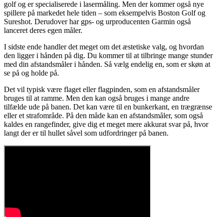
golf og er specialiserede i lasermåling. Men der kommer også nye
spillere på markedet hele tiden – som eksempelvis Boston Golf og
Sureshot. Derudover har gps- og urproducenten Garmin også
lanceret deres egen måler.
I sidste ende handler det meget om det æstetiske valg, og hvordan
den ligger i hånden på dig. Du kommer til at tilbringe mange stunder
med din afstandsmåler i hånden. Så vælg endelig en, som er skøn at
se på og holde på.
Det vil typisk være flaget eller flagpinden, som en afstandsmåler
bruges til at ramme. Men den kan også bruges i mange andre
tilfælde ude på banen. Det kan være til en bunkerkant, en trægrænse
eller et strafområde. På den måde kan en afstandsmåler, som også
kaldes en rangefinder, give dig et meget mere akkurat svar på, hvor
langt der er til hullet såvel som udfordringer på banen.