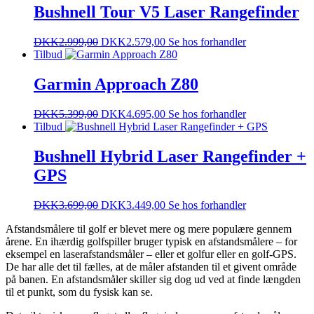
Bushnell Tour V5 Laser Rangefinder
DKK
2.999,00
DKK
2.579,00
Se hos forhandler
Tilbud
Garmin Approach Z80
DKK
5.399,00
DKK
4.695,00
Se hos forhandler
Tilbud
Bushnell Hybrid Laser Rangefinder +
GPS
DKK
3.699,00
DKK
3.449,00
Se hos forhandler
Afstandsmålere til golf er blevet mere og mere populære gennem
årene. En ihærdig golfspiller bruger typisk en afstandsmålere – for
eksempel en laserafstandsmåler – eller et golfur eller en golf-GPS.
De har alle det til fælles, at de måler afstanden til et givent område
på banen. En afstandsmåler skiller sig dog ud ved at finde længden
til et punkt, som du fysisk kan se.