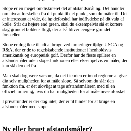
Slope er en meget omdiskuteret del af afstandsmåling. Det handler
om niveauforskellen fra dit punkt til det punkt, som du måler til. Det
er interessant at vide, da højdeforskel har indflydelse på dit valg af
kølle. Står du højere end green, skal du eksempelvis slå et kortere
slag grundet boldens flugt, der altså bliver længere grundet
forskellen.
Slope er dog ikke tilladt at bruge ved turneringer ifølge USGA og
R&A, der er de to regelskabende institutioner i henholdsvis
amerikansk og europæisk golf. Derfor har de fleste spillere en
afstandsmåler uden slope-funktionen eller eksempelvis en måler, der
kan slå den del fra.
Man skal dog være varsom, da det i teorien er imod reglerne at give
dig selv muligheden for at måle slope. Så selvom du slår den
funktion fra, er det ulovligt at tage afstandsmåleren med til en
officiel turnering, hvis du har muligheden for at måle niveauforskel.
I privatrunder er der dog intet, der er til hinder for at bruge en
afstandsmåler med slope.
Ny eller brugt afstandsmåler?