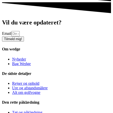
Vil du være opdateret?
Email
Tilmeld mig!
Om wedge
Nyheder
Bag Wedge
De sidste detaljer
Rejser og ophold
Ure og afstandsmålere
Alt om golfvogne
Den rette påklædning
Tøj og påklædning