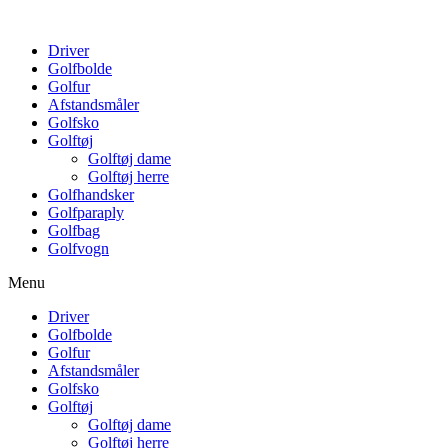
Driver
Golfbolde
Golfur
Afstandsmåler
Golfsko
Golftøj
Golftøj dame
Golftøj herre
Golfhandsker
Golfparaply
Golfbag
Golfvogn
Menu
Driver
Golfbolde
Golfur
Afstandsmåler
Golfsko
Golftøj
Golftøj dame
Golftøj herre