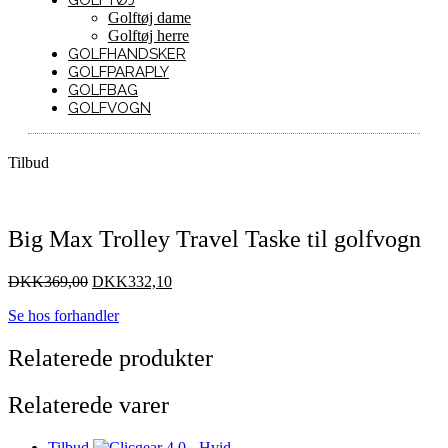
GOLFTØJ
Golftøj dame
Golftøj herre
GOLFHANDSKER
GOLFPARAPLY
GOLFBAG
GOLFVOGN
Tilbud
Big Max Trolley Travel Taske til golfvogn
DKK
369,00
DKK
332,10
Se hos forhandler
Relaterede produkter
Relaterede varer
Tilbud