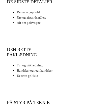
DE SIDSTE DETALJER
Rejser og ophold
Ure og afstandsmålere
Alt om golfvogne
DEN RETTE
PÅKLÆDNING
Tøj og påklædning
Handsker og regnhandsker
De rette golfsko
FÅ STYR PÅ TEKNIK