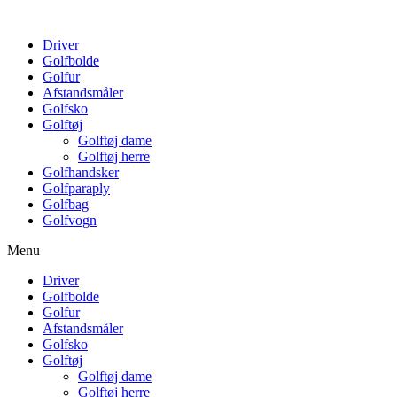
Driver
Golfbolde
Golfur
Afstandsmåler
Golfsko
Golftøj
Golftøj dame
Golftøj herre
Golfhandsker
Golfparaply
Golfbag
Golfvogn
Menu
Driver
Golfbolde
Golfur
Afstandsmåler
Golfsko
Golftøj
Golftøj dame
Golftøj herre