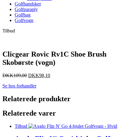
Golfhandsker
Golfparaply
Golfbag
Golfvogn
Tilbud
Clicgear Rovic Rv1C Shoe Brush
Skobørste (vogn)
DKK
109,00
DKK
98,10
Se hos forhandler
Relaterede produkter
Relaterede varer
Tilbud