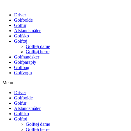
Driver
Golfbolde
Golfur
Afstandsmåler
Golfsko
Golftøj
Golftøj dame
Golftøj herre
Golfhandsker
Golfparaply
Golfbag
Golfvogn
Menu
Driver
Golfbolde
Golfur
Afstandsmåler
Golfsko
Golftøj
Golftøj dame
Golftøj herre