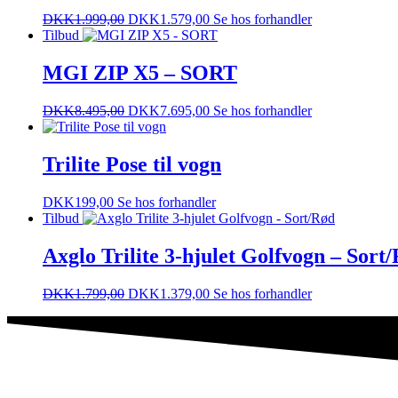
DKK
1.999,00
DKK
1.579,00
Se hos forhandler
Tilbud
MGI ZIP X5 – SORT
DKK
8.495,00
DKK
7.695,00
Se hos forhandler
Trilite Pose til vogn
DKK
199,00
Se hos forhandler
Tilbud
Axglo Trilite 3-hjulet Golfvogn – Sort
DKK
1.799,00
DKK
1.379,00
Se hos forhandler