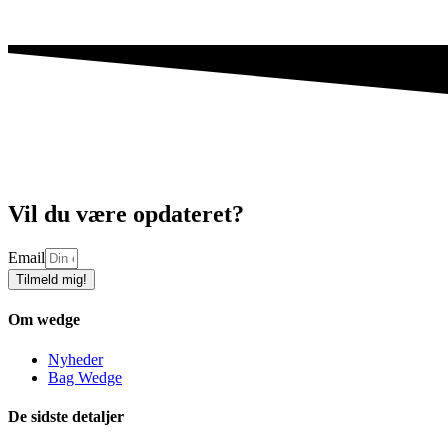
Vil du være opdateret?
Email
Tilmeld mig!
Om wedge
Nyheder
Bag Wedge
De sidste detaljer