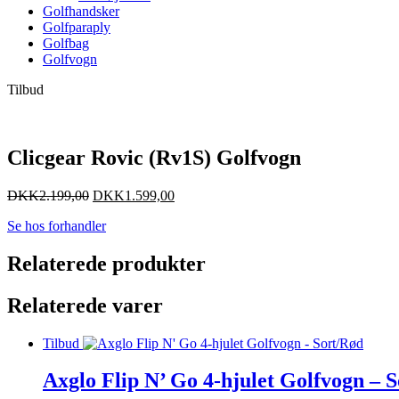
Golfhandsker
Golfparaply
Golfbag
Golfvogn
Tilbud
Clicgear Rovic (Rv1S) Golfvogn
DKK
2.199,00
DKK
1.599,00
Se hos forhandler
Relaterede produkter
Relaterede varer
Tilbud
Axglo Flip N’ Go 4-hjulet Golfvogn – 