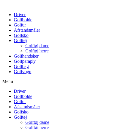
Driver
Golfbolde
Golfur
Afstandsmåler
Golfsko
Golftøj
Golftøj dame
Golftøj herre
Golfhandsker
Golfparaply
Golfbag
Golfvogn
Menu
Driver
Golfbolde
Golfur
Afstandsmåler
Golfsko
Golftøj
Golftøj dame
Golftøj herre