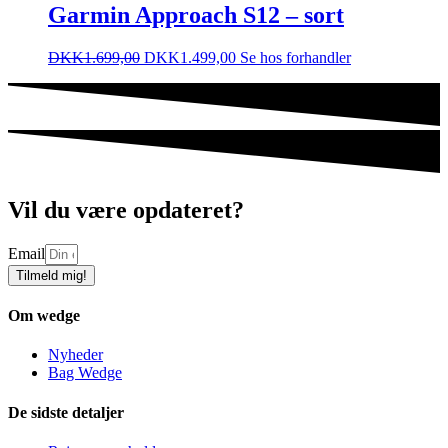
Garmin Approach S12 – sort
DKK
1.699,00
DKK
1.499,00
Se hos forhandler
Vil du være opdateret?
Email
Tilmeld mig!
Om wedge
Nyheder
Bag Wedge
De sidste detaljer