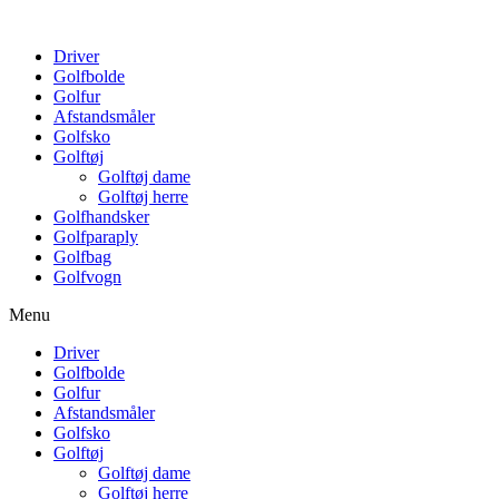
Driver
Golfbolde
Golfur
Afstandsmåler
Golfsko
Golftøj
Golftøj dame
Golftøj herre
Golfhandsker
Golfparaply
Golfbag
Golfvogn
Menu
Driver
Golfbolde
Golfur
Afstandsmåler
Golfsko
Golftøj
Golftøj dame
Golftøj herre