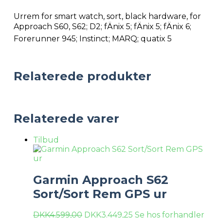
Urrem for smart watch, sort, black hardware, for
Approach S60, S62; D2; fÄnix 5; fÄnix 5; fÄnix 6;
Forerunner 945; Instinct; MARQ; quatix 5
Relaterede produkter
Relaterede varer
Tilbud
Garmin Approach S62
Sort/Sort Rem GPS ur
DKK
4.599,00
DKK
3.449,25
Se hos forhandler