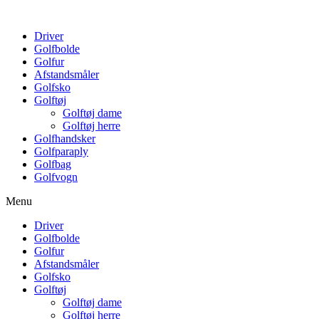
Driver
Golfbolde
Golfur
Afstandsmåler
Golfsko
Golftøj
Golftøj dame
Golftøj herre
Golfhandsker
Golfparaply
Golfbag
Golfvogn
Menu
Driver
Golfbolde
Golfur
Afstandsmåler
Golfsko
Golftøj
Golftøj dame
Golftøj herre