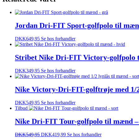
Jordan Dri-FIT Sport-golfpolo til mæn
DKK
649,95
Se hos forhandler
Stribet Nike Dri-FIT Victory-golfpolo 
DKK
349,95
Se hos forhandler
Nike Victory-Dri-FIT-golftrøje med 1/2
DKK
549,95
Se hos forhandler
Tilbud
Nike Dri-FIT Tour-golfpolo til mænd –
DKK
549,95
DKK
419,99
Se hos forhandler