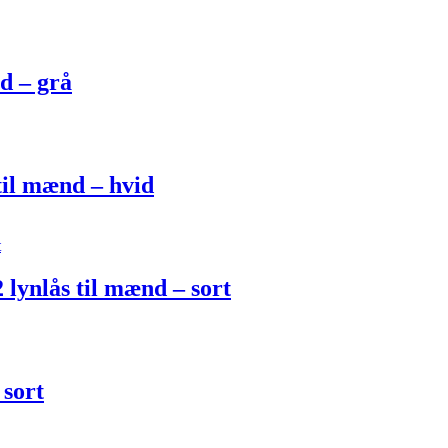
d – grå
til mænd – hvid
 lynlås til mænd – sort
 sort