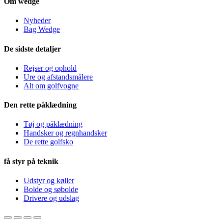
Om wedge
Nyheder
Bag Wedge
De sidste detaljer
Rejser og ophold
Ure og afstandsmålere
Alt om golfvogne
Den rette påklædning
Tøj og påklædning
Handsker og regnhandsker
De rette golfsko
få styr på teknik
Udstyr og køller
Bolde og søbolde
Drivere og udslag