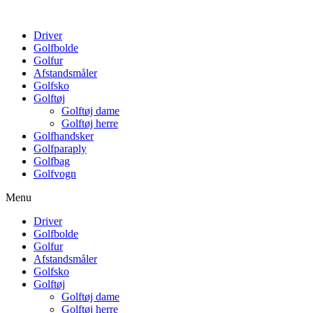
Driver
Golfbolde
Golfur
Afstandsmåler
Golfsko
Golftøj
Golftøj dame
Golftøj herre
Golfhandsker
Golfparaply
Golfbag
Golfvogn
Menu
Driver
Golfbolde
Golfur
Afstandsmåler
Golfsko
Golftøj
Golftøj dame
Golftøj herre