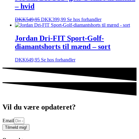
– hvid
DKK
549,95
DKK
399,99
Se hos forhandler
Jordan Dri-FIT Sport-Golf-
diamantshorts til mænd – sort
DKK
649,95
Se hos forhandler
Vil du være opdateret?
Email
Tilmeld mig!