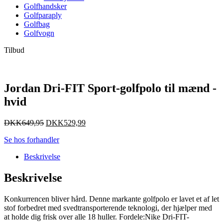
Golfhandsker
Golfparaply
Golfbag
Golfvogn
Tilbud
Jordan Dri-FIT Sport-golfpolo til mænd -
hvid
DKK
649,95
DKK
529,99
Se hos forhandler
Beskrivelse
Beskrivelse
Konkurrencen bliver hård. Denne markante golfpolo er lavet et af let
stof forbedret med svedtransporterende teknologi, der hjælper med
at holde dig frisk over alle 18 huller. Fordele:Nike Dri-FIT-