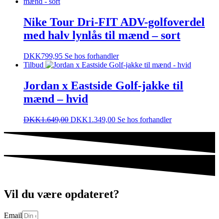
Nike Tour Dri-FIT ADV-golfoverdel
med halv lynlås til mænd – sort
DKK
799,95
Se hos forhandler
Tilbud
Jordan x Eastside Golf-jakke til
mænd – hvid
DKK
1.649,00
DKK
1.349,00
Se hos forhandler
Vil du være opdateret?
Email