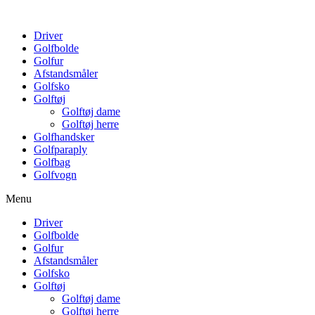
Driver
Golfbolde
Golfur
Afstandsmåler
Golfsko
Golftøj
Golftøj dame
Golftøj herre
Golfhandsker
Golfparaply
Golfbag
Golfvogn
Menu
Driver
Golfbolde
Golfur
Afstandsmåler
Golfsko
Golftøj
Golftøj dame
Golftøj herre