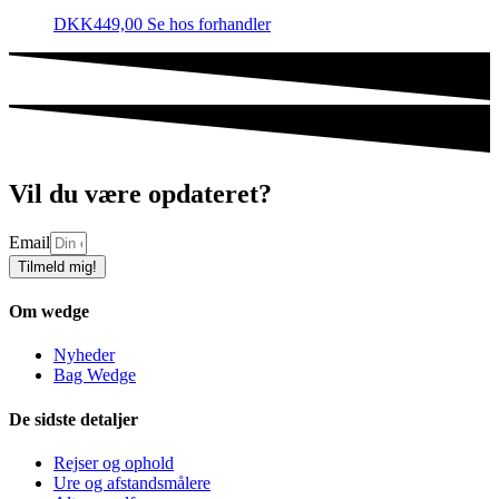
DKK
449,00
Se hos forhandler
Vil du være opdateret?
Email
Tilmeld mig!
Om wedge
Nyheder
Bag Wedge
De sidste detaljer
Rejser og ophold
Ure og afstandsmålere