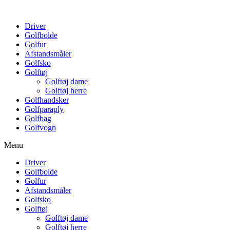
Driver
Golfbolde
Golfur
Afstandsmåler
Golfsko
Golftøj
Golftøj dame
Golftøj herre
Golfhandsker
Golfparaply
Golfbag
Golfvogn
Menu
Driver
Golfbolde
Golfur
Afstandsmåler
Golfsko
Golftøj
Golftøj dame
Golftøj herre