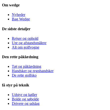
Om wedge
Nyheder
Bag Wedge
De sidste detaljer
Rejser og ophold
Ure og afstandsmålere
Alt om golfvogne
Den rette påklædning
Tøj og påklædning
Handsker og regnhandsker
De rette golfsko
få styr på teknik
Udstyr og køller
Bolde og søbolde
Drivere og udslag