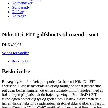
Golfhandsker
Golfparaply
Golfbag
Golfvogn
Nike Dri-FIT-golfshorts til mænd - sort
DKK
499,95
Se hos forhandler
Beskrivelse
Beskrivelse
Bevæg dig komfortabelt på og uden for banen i Nike Dri-FIT-
shortsene. Elastisk materiale giver dig mulighed for at justere dine
put uden begrænsninger, og en tætsiddende linning hjælper med at
holde trøjen på plads, når du bøjer og svinger. Fordele:Dri-FIT-
teknologien holder dig tør og godt tilpas.Elastisk, vævet materiale
har en diskret tekstur på indersiden, så stoffet ikke klæber sig fast til
huden.Gentaget “Nike Golf”-grafik på indersiden af linningen har