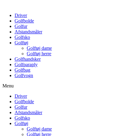
Driver
Golfbolde
Golfur
Afstandsmåler
Golfsko
Golftøj
Golftøj dame
Golftøj herre
Golfhandsker
Golfparaply
Golfbag
Golfvogn
Menu
Driver
Golfbolde
Golfur
Afstandsmåler
Golfsko
Golftøj
Golftøj dame
Golftøj herre