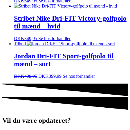
DKK
649,95
Se hos forhandler
Stribet Nike Dri-FIT Victory-golfpolo
til mænd – hvid
DKK
349,95
Se hos forhandler
Tilbud
Jordan Dri-FIT Sport-golfpolo til
mænd – sort
DKK
499,95
DKK
399,99
Se hos forhandler
Vil du være opdateret?