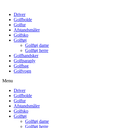
Driver
Golfbolde
Golfur
Afstandsmåler
Golfsko
Golftøj
Golftøj dame
Golftøj herre
Golfhandsker
Golfparaply
Golfbag
Golfvogn
Menu
Driver
Golfbolde
Golfur
Afstandsmåler
Golfsko
Golftøj
Golftøj dame
Golftøj herre