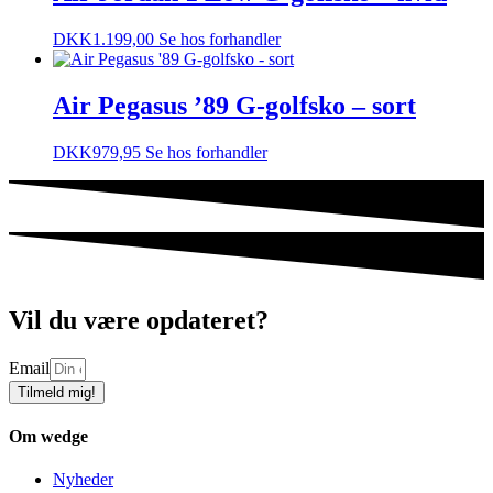
DKK
1.199,00
Se hos forhandler
Air Pegasus ’89 G-golfsko – sort
DKK
979,95
Se hos forhandler
Vil du være opdateret?
Email
Tilmeld mig!
Om wedge
Nyheder