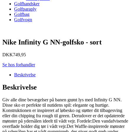
Golfhandsker
Golfparaply
Golfbag
Golfvogn
Nike Infinity G NN-golfsko - sort
DKK
749,95
Se hos forhandler
Beskrivelse
Beskrivelse
Giv alle dine bevægelser på banen grønt lys med Infinity G NN.
Disse sko er perfekte til nutidens spil: elegante og hurtige.
Konstruktionen er inspireret af løbesko og støtter dit tilbagesving
eller din chipping fra rough til green. Derudover er det opdaterede
mønster på ydersålen ideelt til vådt vejr. Fordele:Den vandafvisende
overflade holder dig tør i vådt vejr.Det Waffle-inspirerede mønster
på ydersålen har et vådt gummigreb, der giver godt greb under