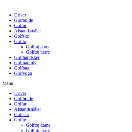
Driver
Golfbolde
Golfur
Afstandsmåler
Golfsko
Golftøj
Golftøj dame
Golftøj herre
Golfhandsker
Golfparaply
Golfbag
Golfvogn
Menu
Driver
Golfbolde
Golfur
Afstandsmåler
Golfsko
Golftøj
Golftøj dame
Golftøj herre