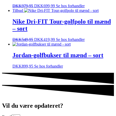
DKK
979,95
DKK
699,99
Se hos forhandler
Tilbud
Nike Dri-FIT Tour-golfpolo til mænd
– sort
DKK
549,95
DKK
419,99
Se hos forhandler
Jordan-golfbukser til mænd – sort
DKK
899,95
Se hos forhandler
Vil du være opdateret?