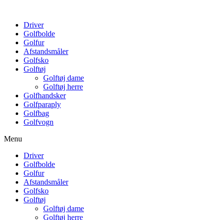
Driver
Golfbolde
Golfur
Afstandsmåler
Golfsko
Golftøj
Golftøj dame
Golftøj herre
Golfhandsker
Golfparaply
Golfbag
Golfvogn
Menu
Driver
Golfbolde
Golfur
Afstandsmåler
Golfsko
Golftøj
Golftøj dame
Golftøj herre