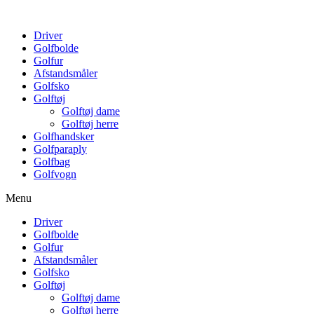
Driver
Golfbolde
Golfur
Afstandsmåler
Golfsko
Golftøj
Golftøj dame
Golftøj herre
Golfhandsker
Golfparaply
Golfbag
Golfvogn
Menu
Driver
Golfbolde
Golfur
Afstandsmåler
Golfsko
Golftøj
Golftøj dame
Golftøj herre