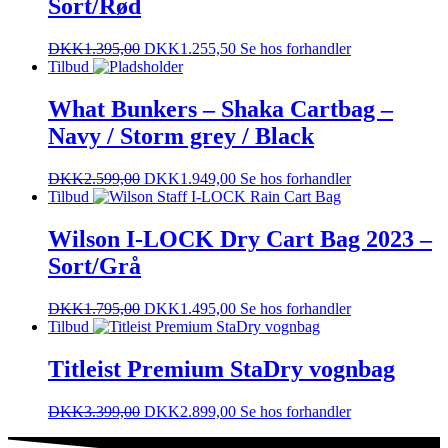
Sort/Rød
DKK
1.395,00
DKK
1.255,50
Se hos forhandler
Tilbud
What Bunkers – Shaka Cartbag –
Navy / Storm grey / Black
DKK
2.599,00
DKK
1.949,00
Se hos forhandler
Tilbud
Wilson I-LOCK Dry Cart Bag 2023 –
Sort/Grå
DKK
1.795,00
DKK
1.495,00
Se hos forhandler
Tilbud
Titleist Premium StaDry vognbag
DKK
3.399,00
DKK
2.899,00
Se hos forhandler