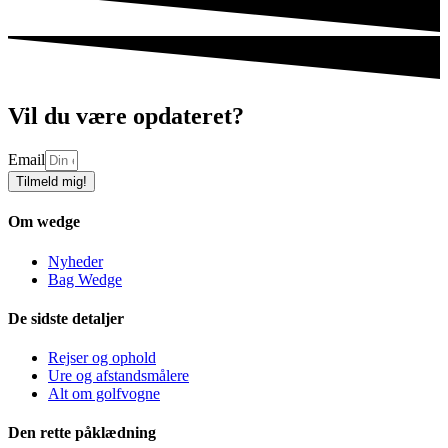
Vil du være opdateret?
Email
Tilmeld mig!
Om wedge
Nyheder
Bag Wedge
De sidste detaljer
Rejser og ophold
Ure og afstandsmålere
Alt om golfvogne
Den rette påklædning