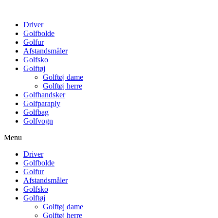
Driver
Golfbolde
Golfur
Afstandsmåler
Golfsko
Golftøj
Golftøj dame
Golftøj herre
Golfhandsker
Golfparaply
Golfbag
Golfvogn
Menu
Driver
Golfbolde
Golfur
Afstandsmåler
Golfsko
Golftøj
Golftøj dame
Golftøj herre