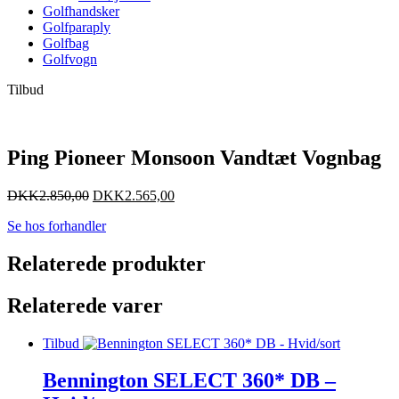
Golfhandsker
Golfparaply
Golfbag
Golfvogn
Tilbud
Ping Pioneer Monsoon Vandtæt Vognbag
DKK
2.850,00
DKK
2.565,00
Se hos forhandler
Relaterede produkter
Relaterede varer
Tilbud
Bennington SELECT 360* DB –