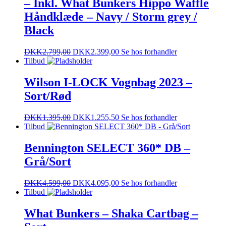
– Inkl. What Bunkers Hippo Waffle
Håndklæde – Navy / Storm grey /
Black
DKK
2.799,00
DKK
2.399,00
Se hos forhandler
Tilbud
Wilson I-LOCK Vognbag 2023 –
Sort/Rød
DKK
1.395,00
DKK
1.255,50
Se hos forhandler
Tilbud
Bennington SELECT 360* DB –
Grå/Sort
DKK
4.599,00
DKK
4.095,00
Se hos forhandler
Tilbud
What Bunkers – Shaka Cartbag –