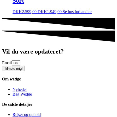
Sort
DKK
2.599,00
DKK
1.949,00
Se hos forhandler
Vil du være opdateret?
Email
Tilmeld mig!
Om wedge
Nyheder
Bag Wedge
De sidste detaljer
Rejser og ophold