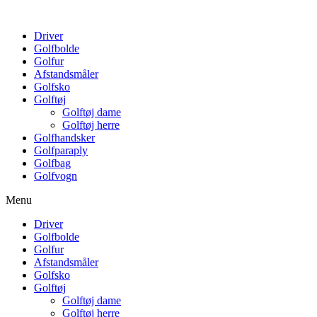
Driver
Golfbolde
Golfur
Afstandsmåler
Golfsko
Golftøj
Golftøj dame
Golftøj herre
Golfhandsker
Golfparaply
Golfbag
Golfvogn
Menu
Driver
Golfbolde
Golfur
Afstandsmåler
Golfsko
Golftøj
Golftøj dame
Golftøj herre