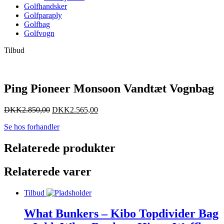
Golfhandsker
Golfparaply
Golfbag
Golfvogn
Tilbud
Ping Pioneer Monsoon Vandtæt Vognbag
DKK
2.850,00
DKK
2.565,00
Se hos forhandler
Relaterede produkter
Relaterede varer
Tilbud
What Bunkers – Kibo Topdivider Bag