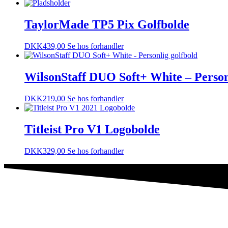
TaylorMade TP5 Pix Golfbolde
DKK
439,00
Se hos forhandler
WilsonStaff DUO Soft+ White – Person
DKK
219,00
Se hos forhandler
Titleist Pro V1 Logobolde
DKK
329,00
Se hos forhandler