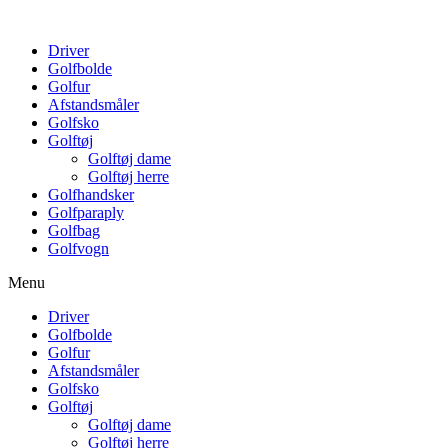
Driver
Golfbolde
Golfur
Afstandsmåler
Golfsko
Golftøj
Golftøj dame
Golftøj herre
Golfhandsker
Golfparaply
Golfbag
Golfvogn
Menu
Driver
Golfbolde
Golfur
Afstandsmåler
Golfsko
Golftøj
Golftøj dame
Golftøj herre