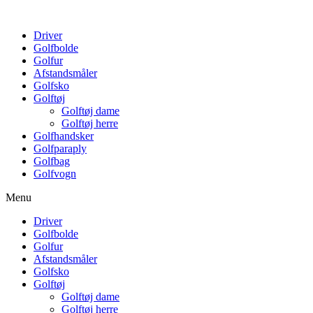
Driver
Golfbolde
Golfur
Afstandsmåler
Golfsko
Golftøj
Golftøj dame
Golftøj herre
Golfhandsker
Golfparaply
Golfbag
Golfvogn
Menu
Driver
Golfbolde
Golfur
Afstandsmåler
Golfsko
Golftøj
Golftøj dame
Golftøj herre