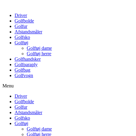
Driver
Golfbolde
Golfur
Afstandsmåler
Golfsko
Golftøj
Golftøj dame
Golftøj herre
Golfhandsker
Golfparaply
Golfbag
Golfvogn
Menu
Driver
Golfbolde
Golfur
Afstandsmåler
Golfsko
Golftøj
Golftøj dame
Golftøj herre