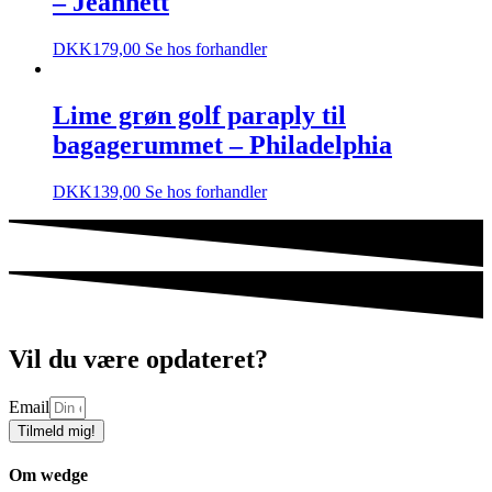
– Jeannett
DKK
179,00
Se hos forhandler
Lime grøn golf paraply til
bagagerummet – Philadelphia
DKK
139,00
Se hos forhandler
Vil du være opdateret?
Email
Tilmeld mig!
Om wedge