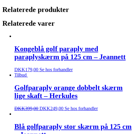
Relaterede produkter
Relaterede varer
Kongeblå golf paraply med
paraplyskærm på 125 cm – Jeannett
DKK
179,00
Se hos forhandler
Tilbud
Golfparaply orange dobbelt skærm
lige skaft – Herkules
DKK
399,00
DKK
249,00
Se hos forhandler
Blå golfparaply stor skærm på 125 cm