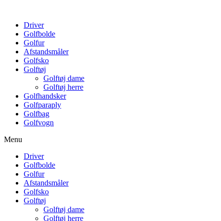
Driver
Golfbolde
Golfur
Afstandsmåler
Golfsko
Golftøj
Golftøj dame
Golftøj herre
Golfhandsker
Golfparaply
Golfbag
Golfvogn
Menu
Driver
Golfbolde
Golfur
Afstandsmåler
Golfsko
Golftøj
Golftøj dame
Golftøj herre