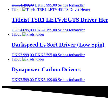
DKK
4.499,00
DKK
3.995,00
Se hos forhandler
Tilbud
Titleist TSR1 LETVÆGTS Driver Her
DKK
4.695,00
DKK
4.195,00
Se hos forhandler
Tilbud
Darkspeed Ls Sort Driver (Low Spin)
DKK
3.999,00
DKK
3.595,00
Se hos forhandler
Tilbud
Dynapower Carbon Drivers
DKK
3.599,00
DKK
3.199,00
Se hos forhandler