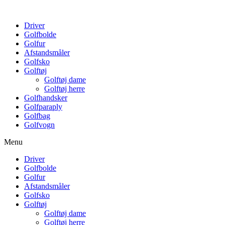
Driver
Golfbolde
Golfur
Afstandsmåler
Golfsko
Golftøj
Golftøj dame
Golftøj herre
Golfhandsker
Golfparaply
Golfbag
Golfvogn
Menu
Driver
Golfbolde
Golfur
Afstandsmåler
Golfsko
Golftøj
Golftøj dame
Golftøj herre