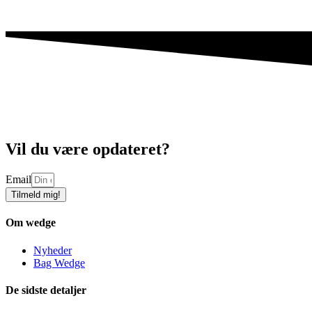
Vil du være opdateret?
Email
Tilmeld mig!
Om wedge
Nyheder
Bag Wedge
De sidste detaljer