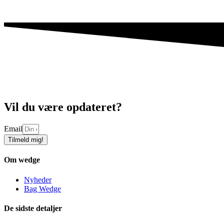
Vil du være opdateret?
Email
Tilmeld mig!
Om wedge
Nyheder
Bag Wedge
De sidste detaljer