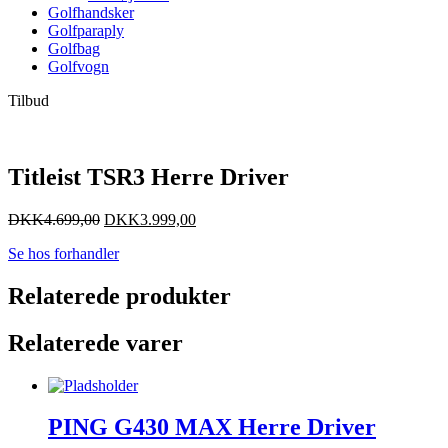
Golfhandsker
Golfparaply
Golfbag
Golfvogn
Tilbud
Titleist TSR3 Herre Driver
DKK
4.699,00
DKK
3.999,00
Se hos forhandler
Relaterede produkter
Relaterede varer
PING G430 MAX Herre Driver