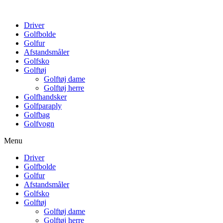
Driver
Golfbolde
Golfur
Afstandsmåler
Golfsko
Golftøj
Golftøj dame
Golftøj herre
Golfhandsker
Golfparaply
Golfbag
Golfvogn
Menu
Driver
Golfbolde
Golfur
Afstandsmåler
Golfsko
Golftøj
Golftøj dame
Golftøj herre