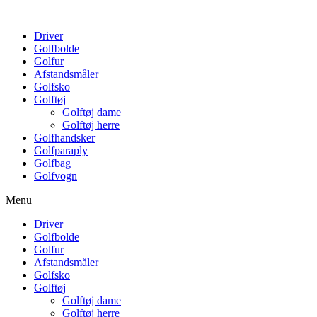
Driver
Golfbolde
Golfur
Afstandsmåler
Golfsko
Golftøj
Golftøj dame
Golftøj herre
Golfhandsker
Golfparaply
Golfbag
Golfvogn
Menu
Driver
Golfbolde
Golfur
Afstandsmåler
Golfsko
Golftøj
Golftøj dame
Golftøj herre