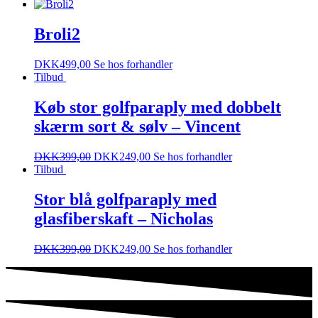
Broli2
DKK
499,00
Se hos forhandler
Tilbud
Køb stor golfparaply med dobbelt
skærm sort & sølv – Vincent
DKK
399,00
DKK
249,00
Se hos forhandler
Tilbud
Stor blå golfparaply med
glasfiberskaft – Nicholas
DKK
399,00
DKK
249,00
Se hos forhandler