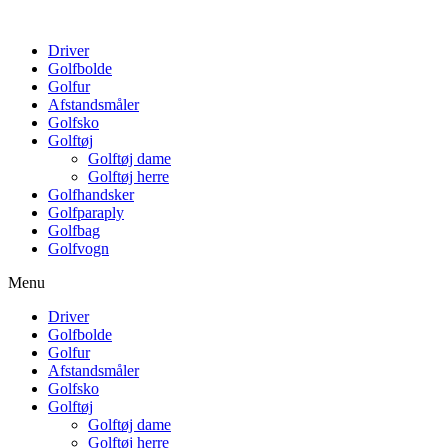
Driver
Golfbolde
Golfur
Afstandsmåler
Golfsko
Golftøj
Golftøj dame
Golftøj herre
Golfhandsker
Golfparaply
Golfbag
Golfvogn
Menu
Driver
Golfbolde
Golfur
Afstandsmåler
Golfsko
Golftøj
Golftøj dame
Golftøj herre