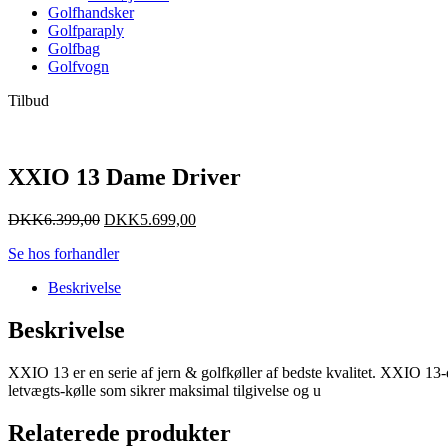
Golfhandsker
Golfparaply
Golfbag
Golfvogn
Tilbud
XXIO 13 Dame Driver
DKK
6.399,00
DKK
5.699,00
Se hos forhandler
Beskrivelse
Beskrivelse
XXIO 13 er en serie af jern & golfkøller af bedste kvalitet. XXIO 13-d
letvægts-kølle som sikrer maksimal tilgivelse og u
Relaterede produkter