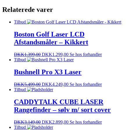
Relaterede varer
Tilbud
Boston Golf Laser LCD
Afstandsmåler – Kikkert
DKK
1.399,00
DKK
1.299,00
Se hos forhandler
Tilbud
Bushnell Pro X3 Laser
DKK
5.499,00
DKK
4.249,00
Se hos forhandler
Tilbud
CADDYTALK CUBE LASER
Rangefinder – sølv m/ sort cover
DKK
3.149,00
DKK
2.899,00
Se hos forhandler
Tilbud