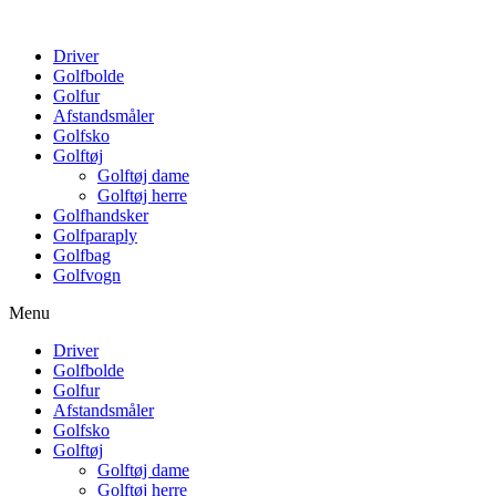
Driver
Golfbolde
Golfur
Afstandsmåler
Golfsko
Golftøj
Golftøj dame
Golftøj herre
Golfhandsker
Golfparaply
Golfbag
Golfvogn
Menu
Driver
Golfbolde
Golfur
Afstandsmåler
Golfsko
Golftøj
Golftøj dame
Golftøj herre