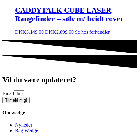
CADDYTALK CUBE LASER
Rangefinder – sølv m/ hvidt cover
DKK
3.149,00
DKK
2.899,00
Se hos forhandler
Vil du være opdateret?
Email
Tilmeld mig!
Om wedge
Nyheder
Bag Wedge