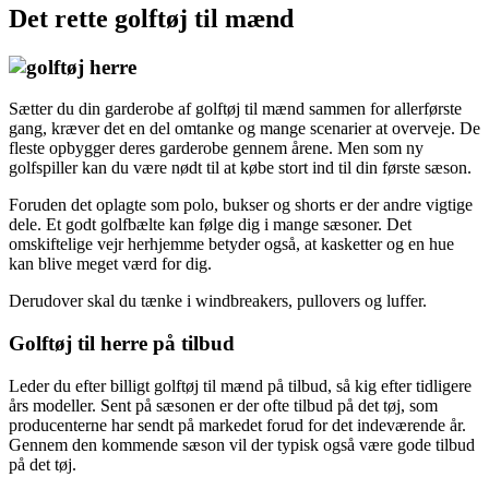
Det rette golftøj til mænd
Sætter du din garderobe af golftøj til mænd sammen for allerførste
gang, kræver det en del omtanke og mange scenarier at overveje. De
fleste opbygger deres garderobe gennem årene. Men som ny
golfspiller kan du være nødt til at købe stort ind til din første sæson.
Foruden det oplagte som polo, bukser og shorts er der andre vigtige
dele. Et godt golfbælte kan følge dig i mange sæsoner. Det
omskiftelige vejr herhjemme betyder også, at kasketter og en hue
kan blive meget værd for dig.
Derudover skal du tænke i windbreakers, pullovers og luffer.
Golftøj til herre på tilbud
Leder du efter billigt golftøj til mænd på tilbud, så kig efter tidligere
års modeller. Sent på sæsonen er der ofte tilbud på det tøj, som
producenterne har sendt på markedet forud for det indeværende år.
Gennem den kommende sæson vil der typisk også være gode tilbud
på det tøj.