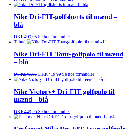
Nike Dri-FIT-golfshorts til mænd –
blå
DKK
499,95
Se hos forhandler
Tilbud
Nike Dri-FIT Tour-golfpolo til mænd
– blå
DKK
549,95
DKK
419,99
Se hos forhandler
Nike Victory+ Dri-FIT-golfpolo til
mænd – blå
DKK
449,95
Se hos forhandler
Ensfarvet Nike Dri-FIT Tour-golfpolo