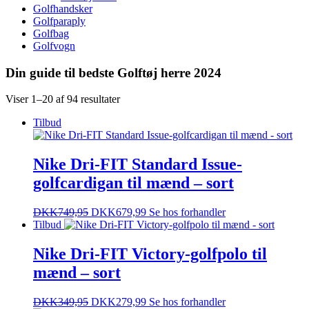
Golfhandsker
Golfparaply
Golfbag
Golfvogn
Din guide til bedste Golftøj herre 2024
Viser 1–20 af 94 resultater
Tilbud
Nike Dri-FIT Standard Issue-
golfcardigan til mænd – sort
DKK
749,95
DKK
679,99
Se hos forhandler
Tilbud
Nike Dri-FIT Victory-golfpolo til
mænd – sort
DKK
349,95
DKK
279,99
Se hos forhandler