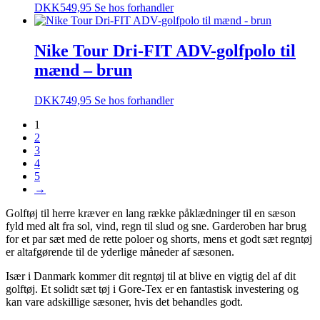
DKK
549,95
Se hos forhandler
Nike Tour Dri-FIT ADV-golfpolo til
mænd – brun
DKK
749,95
Se hos forhandler
1
2
3
4
5
→
Golftøj til herre kræver en lang række påklædninger til en sæson
fyld med alt fra sol, vind, regn til slud og sne. Garderoben har brug
for et par sæt med de rette poloer og shorts, mens et godt sæt regntøj
er altafgørende til de yderlige måneder af sæsonen.
Især i Danmark kommer dit regntøj til at blive en vigtig del af dit
golftøj. Et solidt sæt tøj i Gore-Tex er en fantastisk investering og
kan vare adskillige sæsoner, hvis det behandles godt.