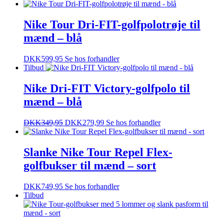
Nike Tour Dri-FIT-golfpolotrøje til
mænd – blå
DKK
599,95
Se hos forhandler
Tilbud
Nike Dri-FIT Victory-golfpolo til
mænd – blå
DKK
349,95
DKK
279,99
Se hos forhandler
Slanke Nike Tour Repel Flex-
golfbukser til mænd – sort
DKK
749,95
Se hos forhandler
Tilbud