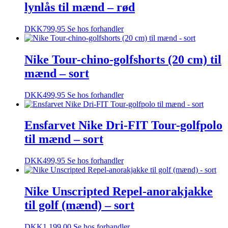
lynlås til mænd – rød
DKK
799,95
Se hos forhandler
Nike Tour-chino-golfshorts (20 cm) til
mænd – sort
DKK
499,95
Se hos forhandler
Ensfarvet Nike Dri-FIT Tour-golfpolo
til mænd – sort
DKK
499,95
Se hos forhandler
Nike Unscripted Repel-anorakjakke
til golf (mænd) – sort
DKK
1.199,00
Se hos forhandler