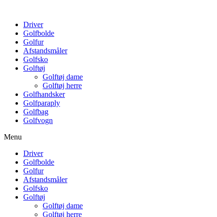
Driver
Golfbolde
Golfur
Afstandsmåler
Golfsko
Golftøj
Golftøj dame
Golftøj herre
Golfhandsker
Golfparaply
Golfbag
Golfvogn
Menu
Driver
Golfbolde
Golfur
Afstandsmåler
Golfsko
Golftøj
Golftøj dame
Golftøj herre