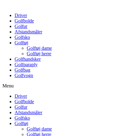
Driver
Golfbolde
Golfur
Afstandsmåler
Golfsko
Golftøj
Golftøj dame
Golftøj herre
Golfhandsker
Golfparaply
Golfbag
Golfvogn
Menu
Driver
Golfbolde
Golfur
Afstandsmåler
Golfsko
Golftøj
Golftøj dame
Golftøj herre