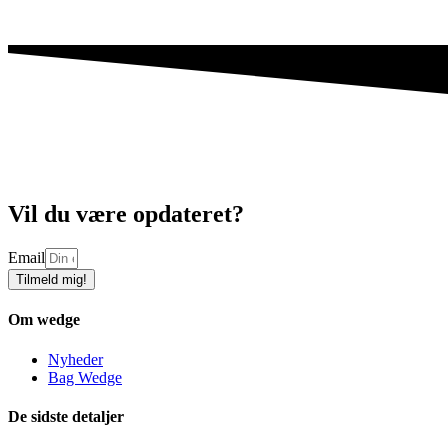
Vil du være opdateret?
Email
Tilmeld mig!
Om wedge
Nyheder
Bag Wedge
De sidste detaljer