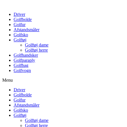
Driver
Golfbolde
Golfur
Afstandsmåler
Golfsko
Golftøj
Golftøj dame
Golftøj herre
Golfhandsker
Golfparaply
Golfbag
Golfvogn
Menu
Driver
Golfbolde
Golfur
Afstandsmåler
Golfsko
Golftøj
Golftøj dame
Golftøj herre