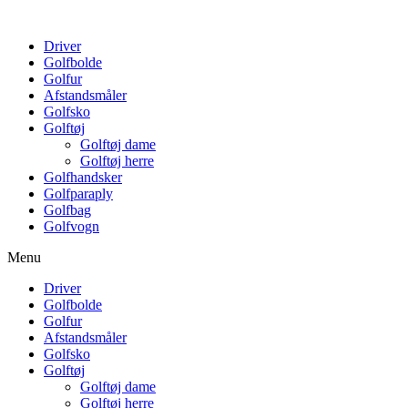
Driver
Golfbolde
Golfur
Afstandsmåler
Golfsko
Golftøj
Golftøj dame
Golftøj herre
Golfhandsker
Golfparaply
Golfbag
Golfvogn
Menu
Driver
Golfbolde
Golfur
Afstandsmåler
Golfsko
Golftøj
Golftøj dame
Golftøj herre