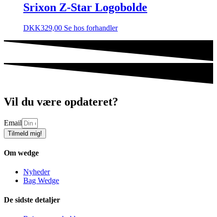
Srixon Z-Star Logobolde
DKK
329,00
Se hos forhandler
Vil du være opdateret?
Email
Tilmeld mig!
Om wedge
Nyheder
Bag Wedge
De sidste detaljer